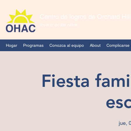
Centro de logros de Orchard Hil
Invertir en los niños
Hogar
Programas
Conozca al equipo
About
Complicarse
Fiesta fami
esc
jue, 