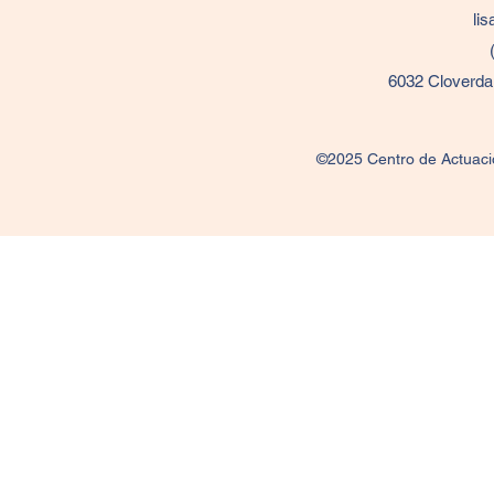
li
6032 Cloverda
©2025 Centro de Actuació